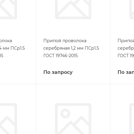
олока
Припой проволока
Припой
4 мм ПСр1.5
серебряная 1,2 мм ПСр1.5
серебр
15
ГОСТ 19746-2015
ГОСТ 19
По запросу
По за