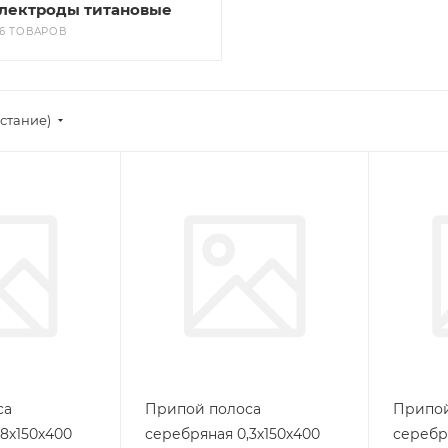
лектроды титановые
16 ТОВАРОВ
стание)
са
Припой полоса
Припой
8х150х400
серебряная 0,3х150х400
серебр