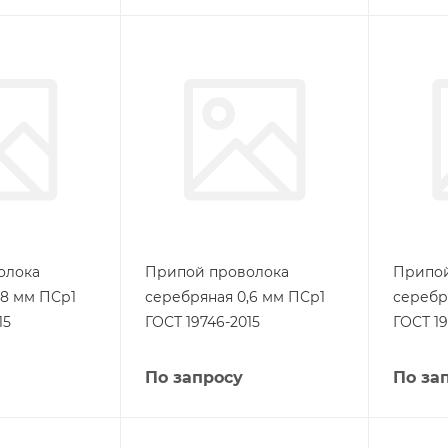
олока
Припой проволока
Припой
,8 мм ПСр1
серебряная 0,6 мм ПСр1
серебр
15
ГОСТ 19746-2015
ГОСТ 19
По запросу
По за