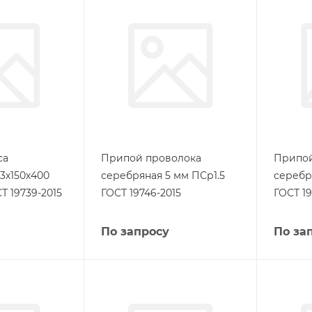
са
Припой проволока
Припой
3х150х400
серебряная 5 мм ПСр1.5
серебр
Т 19739-2015
ГОСТ 19746-2015
ГОСТ 19
По запросу
По за