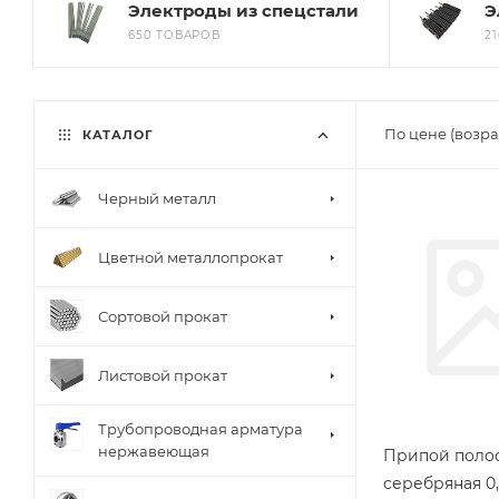
Электроды из спецстали
Э
650 ТОВАРОВ
2
По цене (возра
КАТАЛОГ
Черный металл
Цветной металлопрокат
Сортовой прокат
Листовой прокат
Трубопроводная арматура
нержавеющая
Припой поло
серебряная 0,