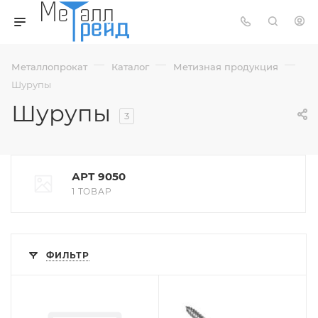
—
—
—
Металлопрокат
Каталог
Метизная продукция
Шурупы
Шурупы
3
АРТ 9050
1 ТОВАР
ФИЛЬТР