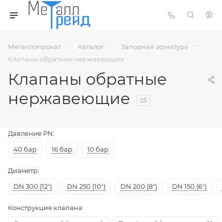
—
—
—
Металлопрокат
Каталог
Запорная арматура
Клапаны обратные нержавеющие
Клапаны обратные
нержавеющие
25
Давление PN:
40 бар
16 бар
10 бар
Диаметр:
DN 300 (12")
DN 250 (10")
DN 200 (8")
DN 150 (6")
Конструкция клапана: