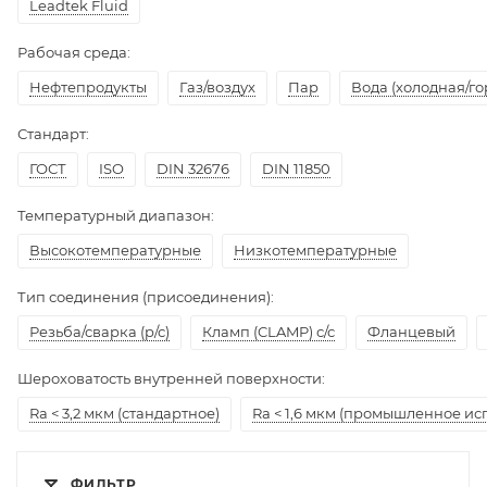
Leadtek Fluid
Рабочая среда:
Нефтепродукты
Газ/воздух
Пар
Вода (холодная/го
Стандарт:
ГОСТ
ISO
DIN 32676
DIN 11850
Температурный диапазон:
Высокотемпературные
Низкотемпературные
Тип соединения (присоединения):
Резьба/сварка (р/с)
Кламп (CLAMP) с/с
Фланцевый
Шероховатость внутренней поверхности:
Ra < 3,2 мкм (стандартное)
Ra < 1,6 мкм (промышленное ис
ФИЛЬТР