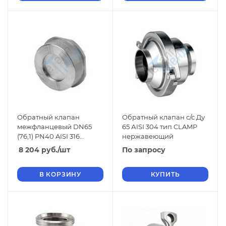
Обратный клапан
Обратный клапан с/с Ду
межфланцевый DN65
65 АISI 304 тип CLAMP
(76,1) PN40 AISI 316
нержавеющий
нержавеющий
8 204
руб.
/шт
По запросу
В КОРЗИНУ
КУПИТЬ